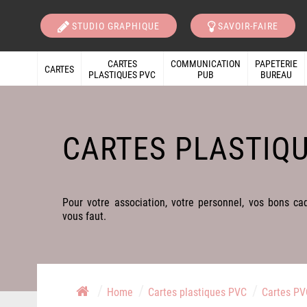
STUDIO GRAPHIQUE
SAVOIR-FAIRE
CARTES
COMMUNICATION
PAPETERIE
CARTES
PLASTIQUES PVC
PUB
BUREAU
CARTES PLASTIQ
Pour votre association, votre personnel, vos bons cade
vous faut.
/
/
/
Home
Cartes plastiques PVC
Cartes PV