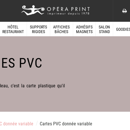
HÔTEL
SUPPORTS
AFFICHES
ADHÉSIFS
SALON
GOODIE
RESTAURANT
RIGIDES
BÂCHES
MAGNETS
STAND
UES PVC
au, c'est la carte plastique qu'il
/
/
C donnée variable
Cartes PVC donnée variable