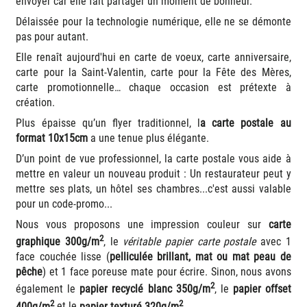
envoyer car elle fait partager un moment de bonheur.
Délaissée pour la technologie numérique, elle ne se démonte
pas pour autant.
Elle renaît aujourd'hui en carte de voeux, carte anniversaire,
carte pour la Saint-Valentin, carte pour la Fête des Mères,
carte promotionnelle… chaque occasion est prétexte à
création.
Plus épaisse qu’un
flyer
traditionnel, l
a carte postale au
format 10x15cm
a une tenue plus élégante.
D’un point de vue professionnel, la carte postale vous aide à
mettre en valeur un nouveau produit : Un restaurateur peut y
mettre ses plats, un hôtel ses chambres...c'est aussi valable
pour un code-promo...
Nous vous proposons une impression couleur sur
carte
2
graphique
300g/m
, le
véritable papier carte postale
avec 1
face couchée lisse (
pelliculée brillant, mat ou mat peau de
pêche
) et 1 face poreuse mate pour écrire. Sinon, nous avons
2
également le
papier recyclé blanc
350g/m
, le
papier offset
2
2
400g/m
et le
papier texturé 320g/m
.