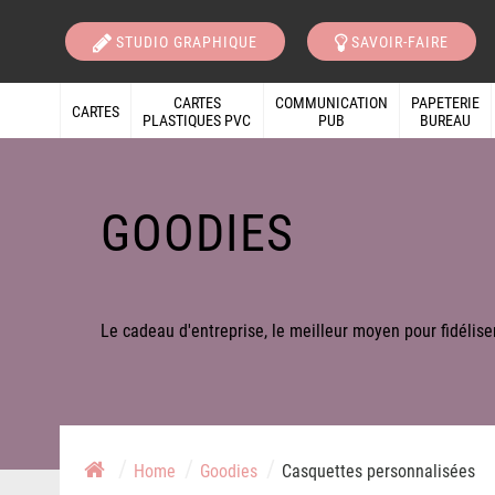
STUDIO GRAPHIQUE
SAVOIR-FAIRE
CARTES
COMMUNICATION
PAPETERIE
CARTES
PLASTIQUES PVC
PUB
BUREAU
GOODIES
Le cadeau d'entreprise, le meilleur moyen pour fidéliser
/
/
/
/
Home
Goodies
Casquettes personnalisées