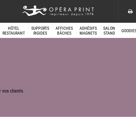
HÔTEL
SUPPORTS
AFFICHES
ADHÉSIFS
SALON
GOODIE
RESTAURANT
RIGIDES
BÂCHES
MAGNETS
STAND
 vos clients