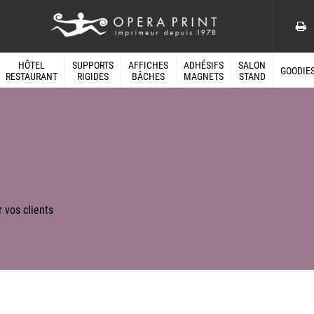
HÔTEL
SUPPORTS
AFFICHES
ADHÉSIFS
SALON
GOODIE
RESTAURANT
RIGIDES
BÂCHES
MAGNETS
STAND
 vos clients